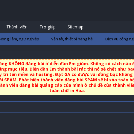
Thành viên
Trợ giúp
Sitemap
Nông, lâm, ngư nghiệp
Vận tải, thiết bị hàng hải
Dịch vụ công ng
 lòng KHÔNG đăng bài ở diễn đàn Em giùm. Không có cách nào đ
ng mục tiêu. Diễn đàn Em thành bãi rác thì nó sẽ chết như bao
uy trì tên miền và hosting. Đặt GA có được vài đồng bạc không 
i SPAM. Phát hiện thành viên đăng bài SPAM sẽ bị xóa toàn b
nh viên đăng bài quảng cáo của mình ở chủ đề của thành viên 
toàn chữ in Hoa.