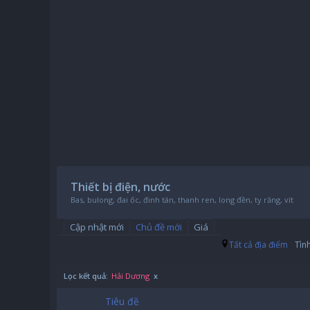
Thiết bị điện, nước
Bas, bulong, đai ốc, đinh tán, thanh ren, long đền, ty răng, vít
Cập nhật mới
Chủ đề mới
Giá
Tất cả địa điểm
Tìn
Lọc kết quả:
Hải Dương
x
Tiêu đề