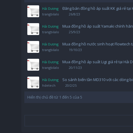
Đăng bán đồng hồ áp suất KK giá rẻ tại
Hải Dương
trangbilalo
26/8/23
Mua đồng hồ áp suất Yamaki chính hãng
Hải Dương
trangbilalo
25/9/23
Mua đồng hồ nước sinh hoạt Flowtech t
Hải Dương
trangbilalo
19/10/23
Mua đồng hồ áp suất Ligi giá rẻ tại Hải
Hải Dương
trangbilalo
20/11/23
So sánh biến tần MD310 với các dòng b
Hải Dương
hdetech
20/2/25
Hiển thị chủ đề từ 1 đến 5 của 5