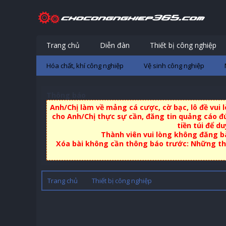
Trang chủ
Diễn đàn
Thiết bị công nghiệp
Hóa chất, khí công nghiệp
Vệ sinh công nghiệp
Thông báo
Anh/Chị làm về mảng cá cược, cờ bạc, lô đề vui
cho Anh/Chị thực sự cần, đăng tin quảng cáo đú
tiền túi để d
Thành viên vui lòng không đăng bà
Xóa bài không cần thông báo trước: Những thà
Trang chủ
Thiết bị công nghiệp