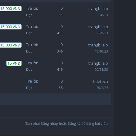
Trả lời:
0
trangbilalo
15,000 VNĐ
Đọc:
138
26/8/23
Trả lời:
0
trangbilalo
15,000 VNĐ
Đọc:
410
25/9/23
Trả lời:
0
trangbilalo
15,000 VNĐ
Đọc:
346
19/10/23
Trả lời:
0
trangbilalo
15 VNĐ
Đọc:
415
20/11/23
Trả lời:
0
hdetech
Đọc:
85
20/2/25
(Bạn phải Đăng nhập hoặc Đăng ký để đăng bài viết)