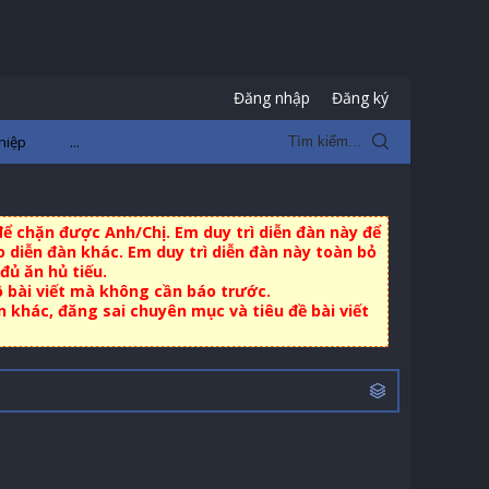
Đăng nhập
Đăng ký
hiệp
...
ể chặn được Anh/Chị. Em duy trì diễn đàn này để
 diễn đàn khác. Em duy trì diễn đàn này toàn bỏ
đủ ăn hủ tiếu.
ộ bài viết mà không cần báo trước.
khác, đăng sai chuyên mục và tiêu đề bài viết