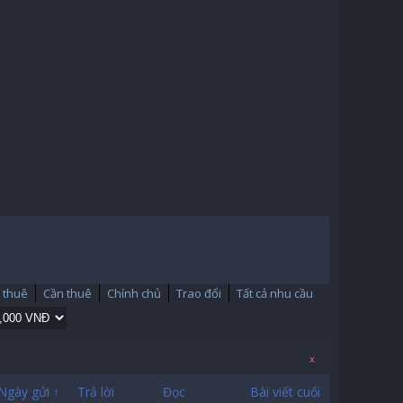
 thuê
Cần thuê
Chính chủ
Trao đổi
Tất cả nhu cầu
x
Ngày gửi ↑
Trả lời
Đọc
Bài viết cuối