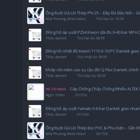
Ống Ruột Gà Lõi Thép Phi 25 – Đầy Đủ Đầu Nối – 
Nhã Phương Altek Kabel
Thứ hai lúc 10:34
Đồng hồ áp suất P254 Kiwon dải đo 0-40 bar MPA D
Thảo dantek
Thứ hai lúc 08:09
Đồng hồ nhiệt độ Kiwon T110 0-150°C Dantek giao 
Thảo dantek
Chủ nhật lúc 08:00
Khớp nối mềm cao su cầu đôi Q Flex Dantek chính 
Thảo dantek
Thứ bảy lúc 08:03
Cáp Chống Cháy Chống Nhiễu ALTEK 
Hồ Chí Minh
Ngọc Thắm
31/7/26
Đồng hồ áp suất Yamaki 0-6 bar Dantek giao nhan
Thảo dantek
31/7/26
Ống Ruột Gà Lõi Thép Bọc PVC & Phụ Kiện – Sẵn K
Nhã Phương Altek Kabel
30/7/26