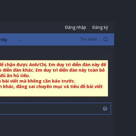
Đăng nhập
Đăng ký
hiệp
...
ể chặn được Anh/Chị. Em duy trì diễn đàn này để
 diễn đàn khác. Em duy trì diễn đàn này toàn bỏ
đủ ăn hủ tiếu.
ộ bài viết mà không cần báo trước.
khác, đăng sai chuyên mục và tiêu đề bài viết