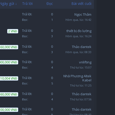
Ngày gửi ↓
Trả lời
Đọc
Bài viết cuối
Trả lời:
0
Ngọc Thắm
Đọc:
1
Hôm qua, lúc 16:42
Trả lời:
0
thiết bị đo lường
2 VNĐ
Đọc:
3
Hôm qua, lúc 16:24
Trả lời:
0
Thảo dantek
60,000 VNĐ
Đọc:
3
Hôm qua, lúc 08:33
Trả lời:
0
vnlifting
000,000 VNĐ
Đọc:
4
Thứ tư lúc 15:07
Nhã Phương Altek
Trả lời:
0
10,004 VNĐ
Kabel
Đọc:
5
Thứ tư lúc 11:25
Trả lời:
0
Thảo dantek
60,000 VNĐ
Đọc:
4
Thứ tư lúc 07:56
Trả lời:
0
Thảo dantek
700,000 VNĐ
Đọc:
9
Thứ ba lúc 08:10