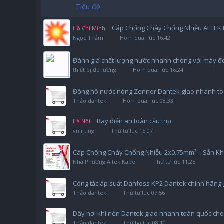
Tiêu đề
Cáp Chống Cháy Chống Nhiễu ALTEK K
Hồ Chí Minh
Ngọc Thắm
Hôm qua, lúc 16:42
Đánh giá chất lượng nước nhanh chóng với máy đo
thiết bị đo lường
Hôm qua, lúc 16:24
Đồng hồ nước nóng Zenner Dantek giao nhanh toà
Thảo dantek
Hôm qua, lúc 08:33
Ray điện an toàn cầu trục
Hà Nội
vnlifting
Thứ tư lúc 15:07
Cáp Chống Cháy Chống Nhiễu 2x0.75mm² – Sẵn Kh
Nhã Phương Altek Kabel
Thứ tư lúc 11:25
Công tắc áp suất Danfoss KP2 Dantek chính hãng g
Thảo dantek
Thứ tư lúc 07:56
Dây hơi khí nén Dantek giao nhanh toàn quốc cho
Thảo dantek
Thứ ba lúc 08:10