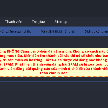
Thành viên
Trợ giúp
Sitemap
Nông, lâm, ngư nghiệp
Vận tải, thiết bị hàng hải
Dịch vụ công ng
 lòng KHÔNG đăng bài ở diễn đàn Em giùm. Không có cách nào đ
ng mục tiêu. Diễn đàn Em thành bãi rác thì nó sẽ chết như bao
uy trì tên miền và hosting. Đặt GA có được vài đồng bạc không 
i SPAM. Phát hiện thành viên đăng bài SPAM sẽ bị xóa toàn b
nh viên đăng bài quảng cáo của mình ở chủ đề của thành viên 
toàn chữ in Hoa.