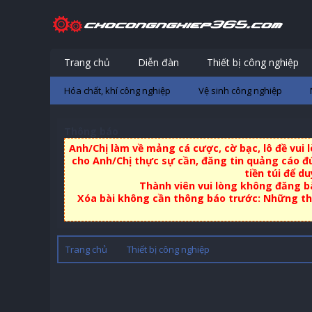
Trang chủ
Diễn đàn
Thiết bị công nghiệp
Hóa chất, khí công nghiệp
Vệ sinh công nghiệp
Thông báo
Anh/Chị làm về mảng cá cược, cờ bạc, lô đề vui
cho Anh/Chị thực sự cần, đăng tin quảng cáo đú
tiền túi để d
Thành viên vui lòng không đăng bà
Xóa bài không cần thông báo trước: Những thà
Trang chủ
Thiết bị công nghiệp