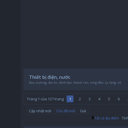
Thiết bị điện, nước
Bas, bulong, đai ốc, đinh tán, thanh ren, long đền, ty răng, vít
Trang 1 của 127 trang
1
2
3
4
5
6
.
Cập nhật mới
Chủ đề mới
Giá
Tất cả địa điểm
Tìn