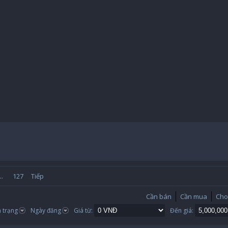
..
127
Tiếp
Cần bán
Cần mua
Cho
h trạng
Ngày đăng
Giá từ:
Đến giá: