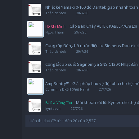
Nhiệt kế Yamaki 0-160 độ Dantek giao nhanh toàn
Thảo dantek
30/7/26
Cáp Báo Cháy ALTEK KABEL 4/6/8 Lõi
Hồ Chí Minh
Ngọc Thắm
29/7/26
Cung cấp Đồng hồ nước điện từ Siemens Dantek ch
Thảo dantek
29/7/26
Công tắc áp suất Saginomiya SNS C130X Nhật Bản 
Thảo dantek
28/7/26
AmpSentry™ - Giải pháp bảo vệ đột phá cho hệ t
Cummins DKSH (Việt Nam)
27/7/26
Mũi khoan rút lõi Kyntec cho thợ 
Bà Rịa-Vũng Tàu
kyntecvn
27/7/26
Hiển thị chủ đề từ 1 đến 20 của 2,527