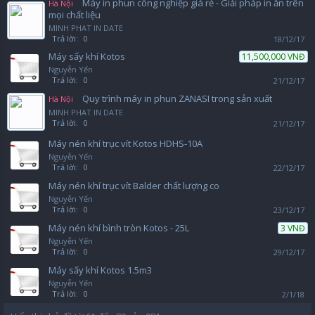
Máy in phun công nghiệp giá rẻ - Giải pháp in ấn trên
Hà Nội
mọi chất liệu
MINH PHAT IN DATE
Trả lời:
0
18/12/17
Máy sấy khí Kotos
11,500,000 VNĐ
Nguyễn Yến
Trả lời:
0
21/12/17
Quy trình máy in phun ZANASI trong sản xuất
Hà Nội
MINH PHAT IN DATE
Trả lời:
0
21/12/17
Máy nén khí trục vít Kotos HDHS-10A
Nguyễn Yến
Trả lời:
0
22/12/17
Máy nén khí trục vít Balder chất lượng co
Nguyễn Yến
Trả lời:
0
23/12/17
Máy nén khí bình tròn Kotos - 25L
3 VNĐ
Nguyễn Yến
Trả lời:
0
29/12/17
Máy sấy khí Kotos 1.5m3
Nguyễn Yến
Trả lời:
0
2/1/18