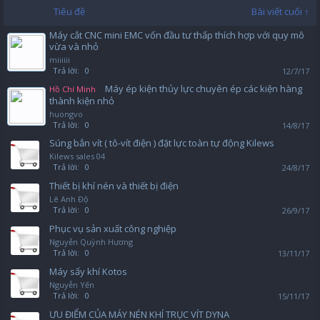
Tiêu đề
Bài viết cuối ↑
Máy cắt CNC mini EMC vốn đầu tư thấp thích hợp với quy mô
vừa và nhỏ
miiiiii
Trả lời:
0
12/7/17
Máy ép kiện thủy lực chuyên ép các kiện hàng
Hồ Chí Minh
thành kiện nhỏ
huongvo
Trả lời:
0
14/8/17
Súng bắn vít ( tô-vít điện ) đặt lực toàn tự động Kilews
Kilews sales 04
Trả lời:
0
24/8/17
Thiết bị khí nén và thiết bị điện
Lê Anh Độ
Trả lời:
0
26/9/17
Phục vụ sản xuất công nghiệp
Nguyễn Quỳnh Hương
Trả lời:
0
13/11/17
Máy sấy khí Kotos
Nguyễn Yến
Trả lời:
0
15/11/17
ƯU ĐIỂM CỦA MÁY NÉN KHÍ TRỤC VÍT DYNA