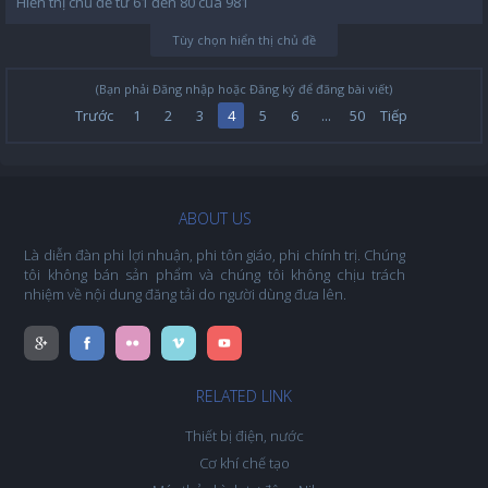
Hiển thị chủ đề từ 61 đến 80 của 981
Tùy chọn hiển thị chủ đề
(Bạn phải Đăng nhập hoặc Đăng ký để đăng bài viết)
Trước
1
2
3
4
5
6
...
50
Tiếp
ABOUT US
Là diễn đàn phi lợi nhuận, phi tôn giáo, phi chính trị. Chúng
tôi không bán sản phẩm và chúng tôi không chịu trách
nhiệm về nội dung đăng tải do người dùng đưa lên.
RELATED LINK
Thiết bị điện, nước
Cơ khí chế tạo