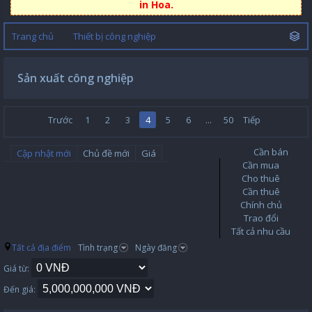
in Hoa.
Trang chủ
Thiết bị công nghiệp
Sản xuất công nghiệp
Trước
1
2
3
4
5
6
...
50
Tiếp
Cần bán
Cập nhật mới
Chủ đề mới
Giá
Cần mua
Cho thuê
Cần thuê
Chính chủ
Trao đổi
Tất cả nhu cầu
Tất cả địa điểm
Tình trạng
Ngày đăng
Giá từ:
Đến giá: