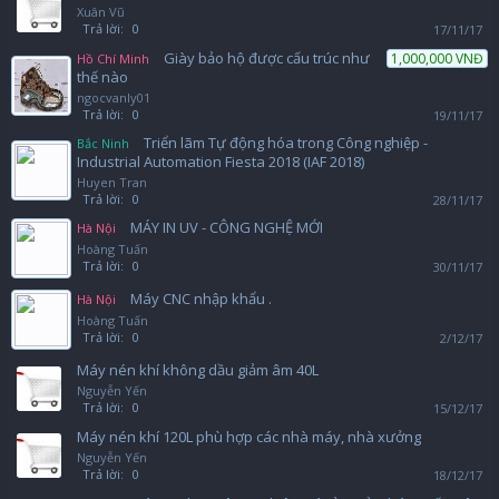
Xuân Vũ
Trả lời:
0
17/11/17
Giày bảo hộ được cấu trúc như
1,000,000 VNĐ
Hồ Chí Minh
thế nào
ngocvanly01
Trả lời:
0
19/11/17
Triển lãm Tự động hóa trong Công nghiệp -
Bắc Ninh
Industrial Automation Fiesta 2018 (IAF 2018)
Huyen Tran
Trả lời:
0
28/11/17
MÁY IN UV - CÔNG NGHỆ MỚI
Hà Nội
Hoàng Tuấn
Trả lời:
0
30/11/17
Máy CNC nhập khẩu .
Hà Nội
Hoàng Tuấn
Trả lời:
0
2/12/17
Máy nén khí không dầu giảm âm 40L
Nguyễn Yến
Trả lời:
0
15/12/17
Máy nén khí 120L phù hợp các nhà máy, nhà xưởng
Nguyễn Yến
Trả lời:
0
18/12/17