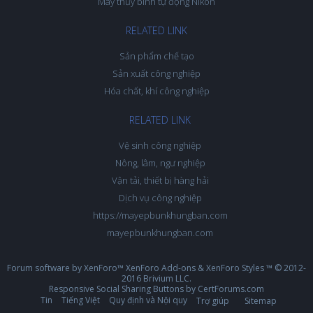
Máy thủy bình tự động Nikon
RELATED LINK
Sản phẩm chế tạo
Sản xuất công nghiệp
Hóa chất, khí công nghiệp
RELATED LINK
Vệ sinh công nghiệp
Nông, lâm, ngư nghiệp
Vận tải, thiết bị hàng hải
Dịch vụ công nghiệp
https://mayepbunkhungban.com
mayepbunkhungban.com
Forum software by XenForo™
XenForo Add-ons
&
XenForo Styles
™ © 2012-
2016 Brivium LLC.
Responsive Social Sharing Buttons
by
CertForums.com
Tin
Tiếng Việt
Quy định và Nội quy
Trợ giúp
Sitemap