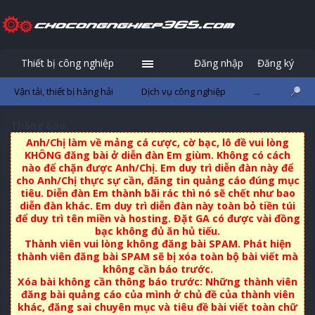
Thiết bị công nghiệp
Đăng nhập
Đăng ký
Vận tải, thiết bị hàng hải
Dịch vụ công nghiệp
...
Thông báo
Anh/Chị làm về mảng cá cược, cờ bạc, lô đề vui lòng
KHÔNG đăng bài ở diễn đàn Em giùm. Không có cách
nào để chặn được Anh/Chị. Em duy trì diễn đàn này để
cho Anh/Chị thực sự cần, đăng tin quảng cáo đúng mục
tiêu. Diễn đàn Em thành bãi rác thì nó sẽ chết như bao
diễn đàn khác. Em duy trì diễn đàn này toàn bỏ tiền túi
để duy trì tên miền và hosting. Đặt GA có được vài đồng
bạc không đủ ăn hủ tiếu.
Thành viên vui lòng không đăng bài SPAM. Phát hiện
thành viên đăng bài SPAM sẽ bị xóa toàn bộ bài viết mà
không cần báo trước.
Xóa bài không cần thông báo trước: Những thành viên
đăng bài quảng cáo của mình ở chủ đề của thành viên
khác, đăng sai chuyên mục và tiêu đề bài viết toàn chữ