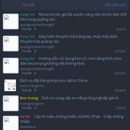
Tiêu đề
Bài viết cuối
Nhựa Acrylic giả đá xuyên sáng, Đá Acrylic làm chữ
Hưng Yên
nổi trong quảng cáo.
quangcaothanhlong09
Trả lời:
0
3/6/19
Máy bấm khuyên bạt bằng tay, máy máy bấm
Hưng Yên
khuyên bạt quảng cáo.
quangcaothanhlong09
Trả lời:
0
27/5/19
Hướng dẫn sử dụng keo UV, Keo tàng hình, keo
Hưng Yên
dán mica trong không vệt không khói.
quangcaothanhlong09
Trả lời:
0
25/5/19
Dịch vụ đặt hàng máy móc vật tư China
ĐoànTrangVina
Trả lời:
0
19/4/19
Dịch vụ cung cấp xe nâng công nghiệp giá rẻ
Bình Dương
huonghungviet
Trả lời:
0
2/3/19
Cáp tín hiệu chống nhiễu 22AWG 2Pair - 2 lớp chống
Hà Nội
nhiễu
altekkabel