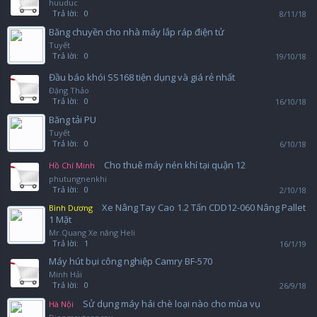
huuduc
Trả lời:
0
8/11/18
Băng chuyền cho nhà máy lắp ráp điện tử
Tuyết
Trả lời:
0
19/10/18
Đầu báo khói SS168 tiện dụng và giá rẻ nhất
Đặng Thảo
Trả lời:
0
16/10/18
Băng tải PU
Tuyết
Trả lời:
0
6/10/18
Cho thuê máy nén khí tại quận 12
Hồ Chí Minh
phutungnenkhi
Trả lời:
0
2/10/18
Xe Nâng Tay Cao 1.2 Tấn CDD12-060 Nâng Pallet
Bình Dương
1 Mặt
Mr.Quang Xe nâng Heli
Trả lời:
1
16/1/19
Máy hút bụi công nghiệp Camry BF-570
Minh Hải
Trả lời:
0
26/9/18
Sử dụng máy hái chè loại nào cho mùa vụ
Hà Nội