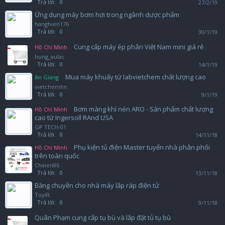
Trả lời:
0
27/2/19
Ứng dụng máy bơm hơi trong ngành dược phẩm
hanghien176
Trả lời:
0
30/1/19
Cung cấp máy ép phân Việt Nam mini giá rẻ
Hồ Chí Minh
hung_aulac
Trả lời:
0
14/1/19
Mua máy khuấy từ labvietchem chất lượng cao
An Giang
vietchemhn
Trả lời:
0
9/1/19
Bơm màng khí nén ARO - Sản phẩm chất lượng
Hồ Chí Minh
cao từ Ingersoll RAnd USA
GP TECH-01
Trả lời:
0
14/11/18
Phụ kiện tủ điện Master tuyển nhà phân phối
Hồ Chí Minh
trên toàn quốc
Chaien86
Trả lời:
0
13/11/18
Băng chuyền cho nhà máy lắp ráp điện tử
Tuyết
Trả lời:
0
9/11/18
Quân Phạm cung cấp tụ bù và lắp đặt tủ tụ bù