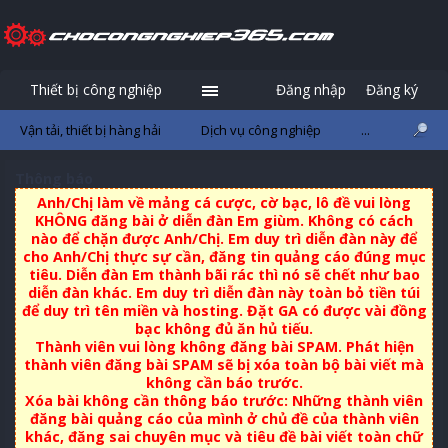
Thiết bị công nghiệp
Đăng nhập
Đăng ký
Vận tải, thiết bị hàng hải
Dịch vụ công nghiệp
...
Thông báo
Anh/Chị làm về mảng cá cược, cờ bạc, lô đề vui lòng
KHÔNG đăng bài ở diễn đàn Em giùm. Không có cách
nào để chặn được Anh/Chị. Em duy trì diễn đàn này để
cho Anh/Chị thực sự cần, đăng tin quảng cáo đúng mục
tiêu. Diễn đàn Em thành bãi rác thì nó sẽ chết như bao
diễn đàn khác. Em duy trì diễn đàn này toàn bỏ tiền túi
để duy trì tên miền và hosting. Đặt GA có được vài đồng
bạc không đủ ăn hủ tiếu.
Thành viên vui lòng không đăng bài SPAM. Phát hiện
thành viên đăng bài SPAM sẽ bị xóa toàn bộ bài viết mà
không cần báo trước.
Xóa bài không cần thông báo trước: Những thành viên
đăng bài quảng cáo của mình ở chủ đề của thành viên
khác, đăng sai chuyên mục và tiêu đề bài viết toàn chữ